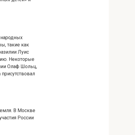
ународных
ы, такие как
разилии Луис
рию. Некоторые
нии Олаф Шольц,
 присутствовал
ремля. В Москве
участия России