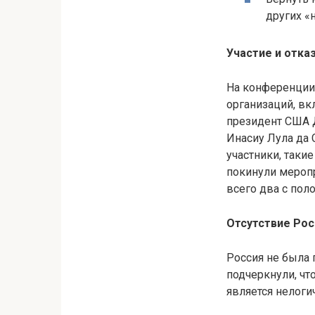
других «
Участие и отка
На конференции
организаций, вк
президент США 
Инасиу Лула да 
участники, таки
покинули мероп
всего два с поло
Отсутствие Рос
Россия не была 
подчеркнули, чт
является нелог