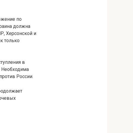
ожение по
краина должна
Р, Херсонской и
ак только
ступления в
. Необходима
против России.
родолжает
лючевых