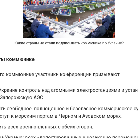
Какие страны не стали подписывать коммюнике по Украине?
ты коммюнике
вого коммюнике участники конференции призывают:
Украине контроль над атомными электростанциями и уста
 Запорожскую АЭС.
ть свободное, полноценное и безопасное коммерческое су
ступ к морским портам в Черном и Азовском морях.
ть всех военнопленных с обеих сторон.
на Украину всех «депортированных и незаконно перемеще