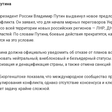
утина
 президент России Владимир Путин выдвинул новое предл
ликта. Он заявил, что для начала мирных переговоров У
со всей территории новых российских регионов — ЛНР, ДН
астей. По словам Путина, боевые действия прекратятся, к
ся на это условие.
аина должна официально уведомить об отказе от планов в
ровать нейтральный, внеблоковый и безъядерный статусы
изация и денацификация страны, а также отмена санкций 
Бюргенштоке показала, что международное сообщество п
гулирования конфликта, однако отсутствие консенсуса и к
ет задачу крайне сложной.