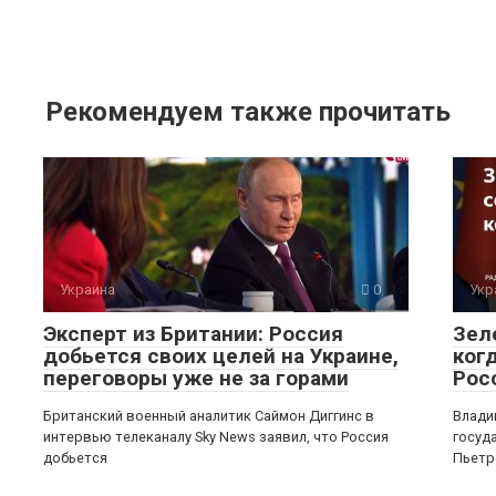
Рекомендуем также прочитать
Украина
0
Укр
Эксперт из Британии: Россия
Зел
добьется своих целей на Украине,
ког
переговоры уже не за горами
Рос
Британский военный аналитик Саймон Диггинс в
Влади
интервью телеканалу Sky News заявил, что Россия
госуд
добьется
Пьетр