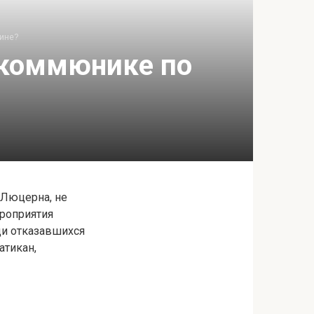
ине?
 коммюнике по
 Люцерна, не
роприятия
ди отказавшихся
атикан,