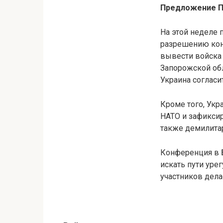
Предложение П
На этой неделе
разрешению конф
вывести войска 
Запорожской обл
Украина согласит
Кроме того, Укр
НАТО и зафикси
также демилитар
Конференция в 
искать пути уре
участников дела