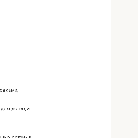
новками,
доходство, а
нных детей» и