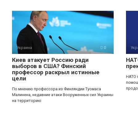
Украина
0
Укр
Киев атакует Россию ради
НАТ
выборов в США? Финский
пре
профессор раскрыл истинные
НАТО 
цели
помощ
прод
По мнению профессора из Финляндии Туомаса
Малинена, недавние атаки Вооруженных сил Украины
на территорию