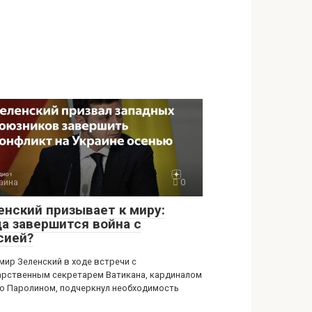
аина
0
енский призывает к миру:
да завершится война с
сией?
мир Зеленский в ходе встречи с
арственным секретарем Ватикана, кардиналом
о Паролином, подчеркнул необходимость