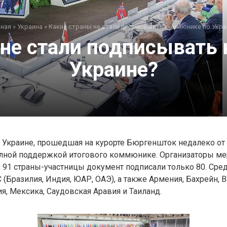
вная
»
Украина
»
Какие страны не стали подписывать коммюнике по Укра
 не стали подписывать
Украине?
 Украине, прошедшая на курорте Бюргеншток недалеко от
лной поддержкой итогового коммюнике. Организаторы ме
з 91 страны-участницы документ подписали только 80. Сре
(Бразилия, Индия, ЮАР, ОАЭ), а также Армения, Бахрейн, В
я, Мексика, Саудовская Аравия и Таиланд.