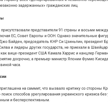
незаконно задержанных» гражданских лиц.
зы
 присутствовали представители 91 страны и восьми межд
лючая ЕС, Совет Европы и ООН. Однако значительные фигур
Джо Байден, председатель КНР Си Цзиньпин, президент Б
Силва и лидеры других государств, не приехали в Швейца
е как вице-президент США Камала Харрис и канцлер Герма
риятие досрочно, а премьер-министр Японии Фумио Кисида
виной часа.
сии
приглашена на саммит, что вызвало критику со стороны К
о поиск способов урегулирования украинского кризиса без 
ичным и бесперспективным.