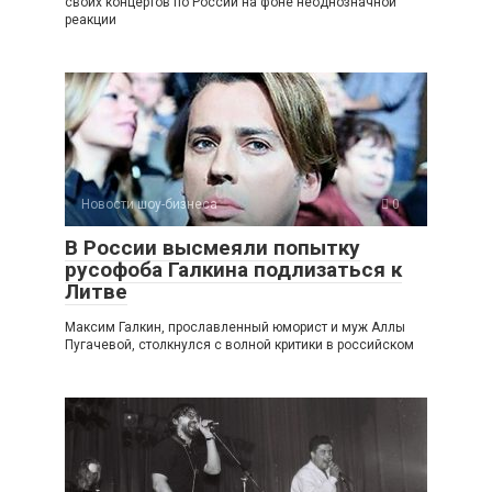
своих концертов по России на фоне неоднозначной
реакции
Новости шоу-бизнеса
0
В России высмеяли попытку
русофоба Галкина подлизаться к
Литве
Максим Галкин, прославленный юморист и муж Аллы
Пугачевой, столкнулся с волной критики в российском