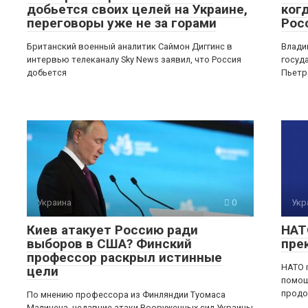
добьется своих целей на Украине,
ког
переговоры уже не за горами
Рос
Британский военный аналитик Саймон Диггинс в
Влади
интервью телеканалу Sky News заявил, что Россия
госуд
добьется
Пьетр
Украина
0
Укр
Киев атакует Россию ради
НАТ
выборов в США? Финский
пре
профессор раскрыл истинные
НАТО 
цели
помощ
прод
По мнению профессора из Финляндии Туомаса
Малинена, недавние атаки Вооруженных сил Украины