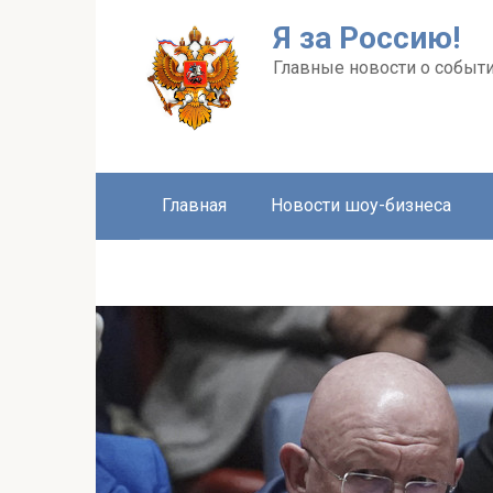
Перейти
Я за Россию!
к
контенту
Главные новости о событи
Главная
Новости шоу-бизнеса