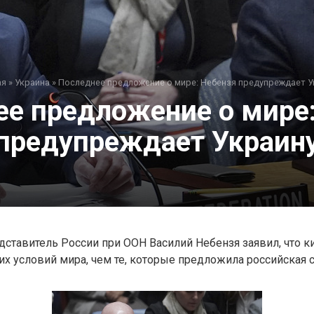
ая
»
Украина
»
Последнее предложение о мире: Небензя предупреждает У
е предложение о мире
предупреждает Украин
ставитель России при ООН Василий Небензя заявил, что 
их условий мира, чем те, которые предложила российская с