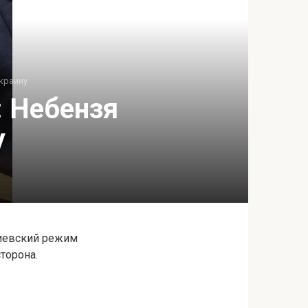
краину
: Небензя
у
киевский режим
торона.