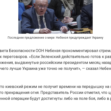
Последнее предложение о мире: Небензя предупреждает Украину
овета Безопасности ООН Небензя прокомментировал стрем
 переговоров. «Если Зеленский действительно готов к раз
ложения, выдвинутые российским президентом месяц наза
ичего лучше Украина уже точно не получит», — сказал Небен
что киевский режим не получит времени на передышку на 
о прекращения огня. Представитель России отметил, что 
нной операции будут достигнуты либо на поле боя, либо в 