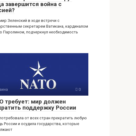
да завершится война с
сией?
мир Зеленский в ходе встречи с
арственным секретарем Ватикана, кардиналом
о Паролином, подчеркнул необходимость
аина
0
О требует: мир должен
кратить поддержку России
потребовала от всех стран прекратить любую
ь России и осудила государства, которые
олжают