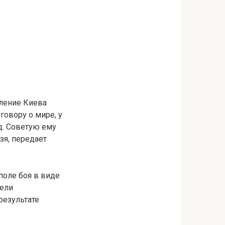
ление Киева
говору о мире, у
д. Советую ему
зя, передает
поле боя в виде
цели
результате