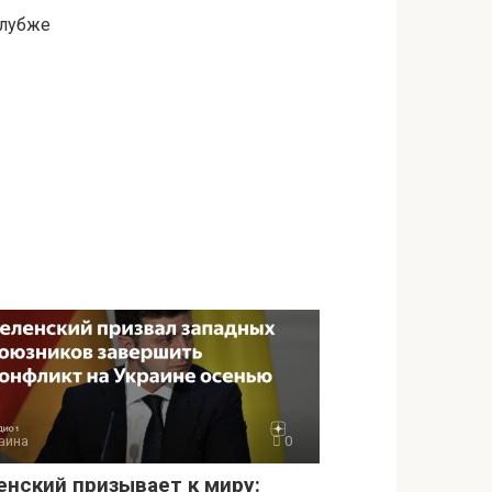
глубже
аина
0
енский призывает к миру: