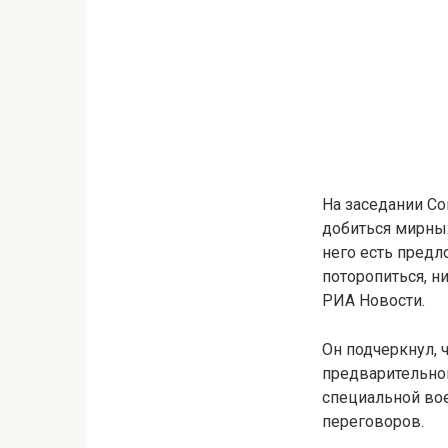
На заседании С
добиться мирных
него есть пред
поторопиться, н
РИА Новости.
Он подчеркнул, 
предварительног
специальной вое
переговоров.